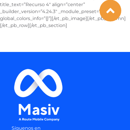
title_text=”Recurso 4″ align=”center”
_builder_version=”4.24.3″ _module_preset=”default”
global_colors_info=”{}”][/et_pb_image][/et_pb_column]
[/et_pb_row][/et_pb_section]
Síguenos en